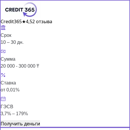
Credit365
★
4,5
2 отзыва
Срок
10 – 30 дн.
Сумма
20 000 - 300 000 ₸
Ставка
от 0,01%
ГЭСВ
3,7% – 179%
Получить деньги