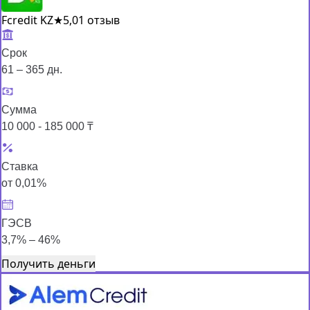
Fcredit KZ
★
5,0
1 отзыв
Срок
61 – 365 дн.
Сумма
10 000 - 185 000 ₸
Ставка
от 0,01%
ГЭСВ
3,7% – 46%
Получить деньги