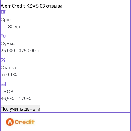
AlemCredit KZ
★
5,0
3 отзыва
Срок
1 – 30 дн.
Сумма
25 000 - 375 000 ₸
Ставка
от 0,1%
ГЭСВ
36,5% – 179%
Получить деньги