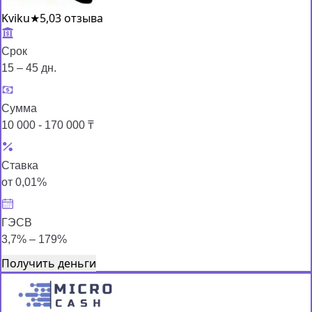
Kviku
★
5,0
3 отзыва
Срок
15 – 45 дн.
Сумма
10 000 - 170 000 ₸
Ставка
от 0,01%
ГЭСВ
3,7% – 179%
Получить деньги