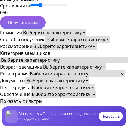
Срок кредита
0
60
Получить займ
Комиссия
Способы получения
Рассмотрение
Категория заемщиков
Возраст заемщика
Регистрация
Документы
Цель кредита
Обеспечение
Показать фильтры
AI-подбор МФО
— сравним все предложения
Подобрать
и найдём лучшее