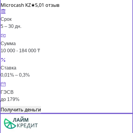
Microcash KZ
★
5,0
1 отзыв
Срок
5 – 30 дн.
Сумма
10 000 - 184 000 ₸
Ставка
0,01% – 0,3%
ГЭСВ
до 179%
Получить деньги