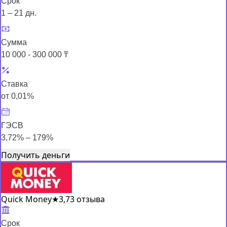
Срок
1 – 21 дн.
Сумма
10 000 - 300 000 ₸
Ставка
от 0,01%
ГЭСВ
3,72% – 179%
Получить деньги
Quick Money
★
3,7
3 отзыва
Срок