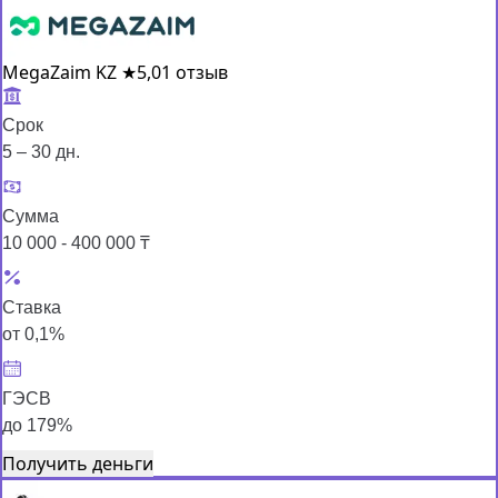
MegaZaim KZ
★
5,0
1 отзыв
Срок
5 – 30 дн.
Сумма
10 000 - 400 000 ₸
Ставка
от 0,1%
ГЭСВ
до 179%
Получить деньги