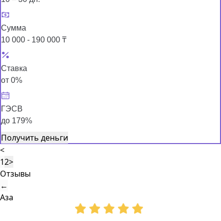
Сумма
10 000 - 190 000 ₸
Ставка
от 0%
ГЭСВ
до 179%
Получить деньги
<
1
2
>
Отзывы
←
Аза