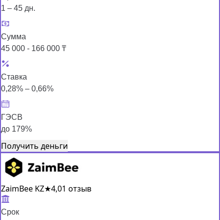
1 – 45 дн.
Сумма
45 000 - 166 000 ₸
Ставка
0,28% – 0,66%
ГЭСВ
до 179%
Получить деньги
ZaimBee KZ
★
4,0
1 отзыв
Срок