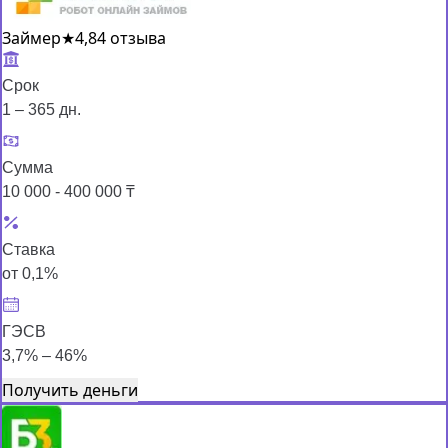
Займер
★
4,8
4 отзыва
Срок
1 – 365 дн.
Сумма
10 000 - 400 000 ₸
Ставка
от 0,1%
ГЭСВ
3,7% – 46%
Получить деньги