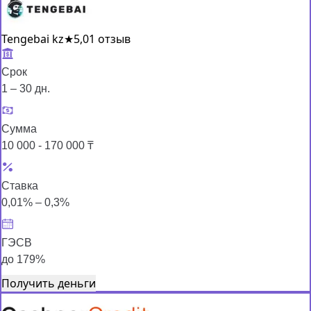
Tengebai kz
★
5,0
1 отзыв
Срок
1 – 30 дн.
Сумма
10 000 - 170 000 ₸
Ставка
0,01% – 0,3%
ГЭСВ
до 179%
Получить деньги