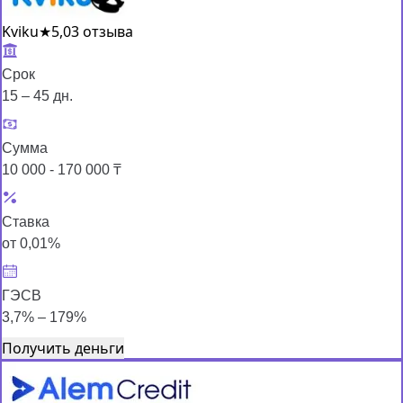
Kviku
★
5,0
3 отзыва
Срок
15 – 45 дн.
Сумма
10 000 - 170 000 ₸
Ставка
от 0,01%
ГЭСВ
3,7% – 179%
Получить деньги