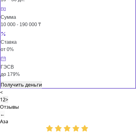
Сумма
10 000 - 190 000 ₸
Ставка
от 0%
ГЭСВ
до 179%
Получить деньги
<
1
2
>
Отзывы
←
Аза