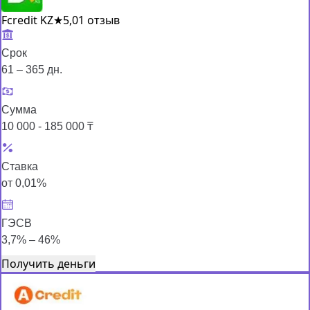
Fcredit KZ
★
5,0
1 отзыв
Срок
61 – 365 дн.
Сумма
10 000 - 185 000 ₸
Ставка
от 0,01%
ГЭСВ
3,7% – 46%
Получить деньги