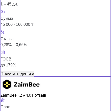
1 – 45 дн.
Сумма
45 000 - 166 000 ₸
Ставка
0,28% – 0,66%
ГЭСВ
до 179%
Получить деньги
ZaimBee KZ
★
4,0
1 отзыв
Срок