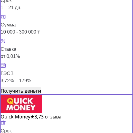
Срок
1 – 21 дн.
Сумма
10 000 - 300 000 ₸
Ставка
от 0,01%
ГЭСВ
3,72% – 179%
Получить деньги
Quick Money
★
3,7
3 отзыва
Срок