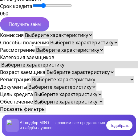
Срок кредита
0
60
Получить займ
Комиссия
Способы получения
Рассмотрение
Категория заемщиков
Возраст заемщика
Регистрация
Документы
Цель кредита
Обеспечение
Показать фильтры
AI-подбор МФО
— сравним все предложения
Подобрать
и найдём лучшее