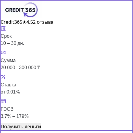
Credit365
★
4,5
2 отзыва
Срок
10 – 30 дн.
Сумма
20 000 - 300 000 ₸
Ставка
от 0,01%
ГЭСВ
3,7% – 179%
Получить деньги