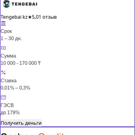
Tengebai kz
★
5,0
1 отзыв
Срок
1 – 30 дн.
Сумма
10 000 - 170 000 ₸
Ставка
0,01% – 0,3%
ГЭСВ
до 179%
Получить деньги