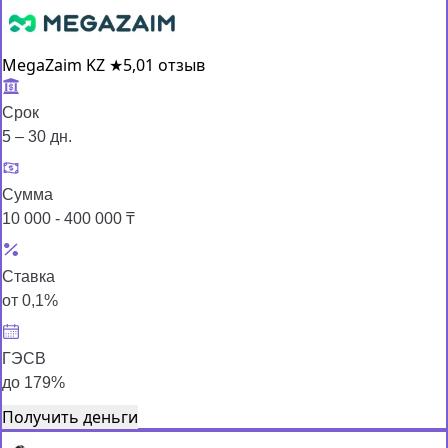
MegaZaim KZ
★
5,0
1 отзыв
Срок
5 – 30 дн.
Сумма
10 000 - 400 000 ₸
Ставка
от 0,1%
ГЭСВ
до 179%
Получить деньги