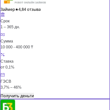
Займер
★
4,8
4 отзыва
Срок
1 – 365 дн.
Сумма
10 000 - 400 000 ₸
Ставка
от 0,1%
ГЭСВ
3,7% – 46%
Получить деньги