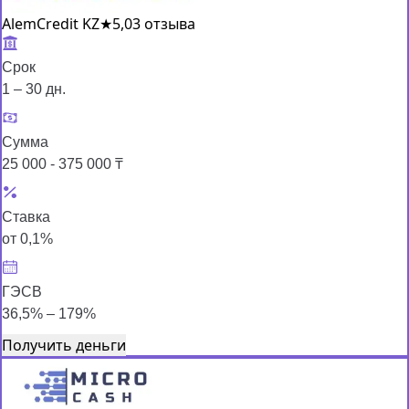
AlemCredit KZ
★
5,0
3 отзыва
Срок
1 – 30 дн.
Сумма
25 000 - 375 000 ₸
Ставка
от 0,1%
ГЭСВ
36,5% – 179%
Получить деньги