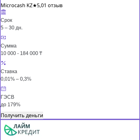
Microcash KZ
★
5,0
1 отзыв
Срок
5 – 30 дн.
Сумма
10 000 - 184 000 ₸
Ставка
0,01% – 0,3%
ГЭСВ
до 179%
Получить деньги