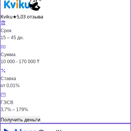
Kviku
★
5,0
3 отзыва
Срок
15 – 45 дн.
Сумма
10 000 - 170 000 ₸
Ставка
от 0,01%
ГЭСВ
3,7% – 179%
Получить деньги