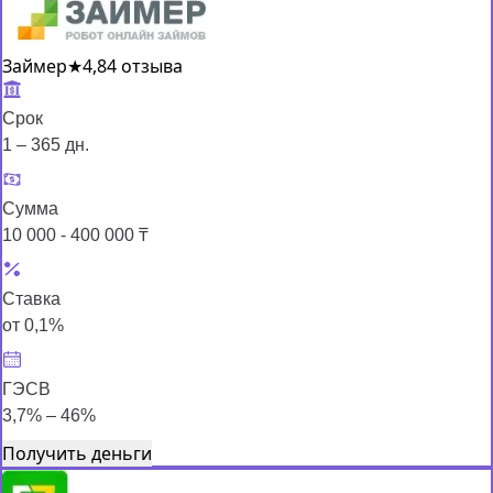
Займер
★
4,8
4 отзыва
Срок
1 – 365 дн.
Сумма
10 000 - 400 000 ₸
Ставка
от 0,1%
ГЭСВ
3,7% – 46%
Получить деньги