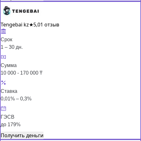
Tengebai kz
★
5,0
1 отзыв
Срок
1 – 30 дн.
Сумма
10 000 - 170 000 ₸
Ставка
0,01% – 0,3%
ГЭСВ
до 179%
Получить деньги