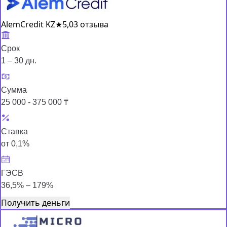
AlemCredit KZ
★
5,0
3 отзыва
Срок
1 – 30 дн.
Сумма
25 000 - 375 000 ₸
Ставка
от 0,1%
ГЭСВ
36,5% – 179%
Получить деньги