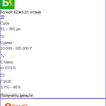
Fcredit KZ
★
5,0
1 отзыв
Срок
61 – 365 дн.
Сумма
10 000 - 185 000 ₸
Ставка
от 0,01%
ГЭСВ
3,7% – 46%
Получить деньги