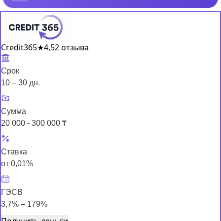
Credit365
★
4,5
2 отзыва
Срок
10 – 30 дн.
Сумма
20 000 - 300 000 ₸
Ставка
от 0,01%
ГЭСВ
3,7% – 179%
Получить деньги