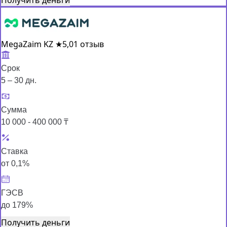
MegaZaim KZ
★
5,0
1 отзыв
Срок
5 – 30 дн.
Сумма
10 000 - 400 000 ₸
Ставка
от 0,1%
ГЭСВ
до 179%
Получить деньги