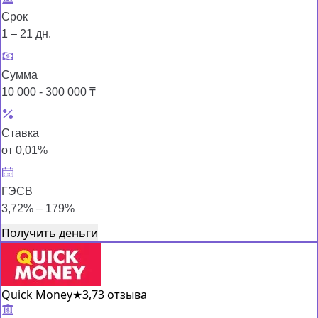
Срок
1 – 21 дн.
Сумма
10 000 - 300 000 ₸
Ставка
от 0,01%
ГЭСВ
3,72% – 179%
Получить деньги
Quick Money
★
3,7
3 отзыва