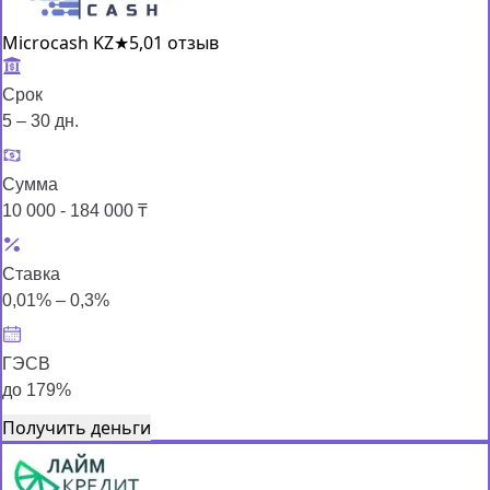
Microcash KZ
★
5,0
1 отзыв
Срок
5 – 30 дн.
Сумма
10 000 - 184 000 ₸
Ставка
0,01% – 0,3%
ГЭСВ
до 179%
Получить деньги