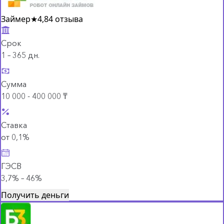
Займер
★
4,8
4 отзыва
Срок
1 – 365 дн.
Сумма
10 000 - 400 000 ₸
Ставка
от 0,1%
ГЭСВ
3,7% – 46%
Получить деньги