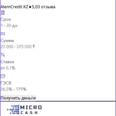
AlemCredit KZ
★
5,0
3 отзыва
Срок
1 – 30 дн.
Сумма
25 000 - 375 000 ₸
Ставка
от 0,1%
ГЭСВ
36,5% – 179%
Получить деньги