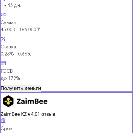
1 – 45 дн.
Сумма
45 000 - 166 000 ₸
Ставка
0,28% – 0,66%
ГЭСВ
до 179%
Получить деньги
ZaimBee KZ
★
4,0
1 отзыв
Срок