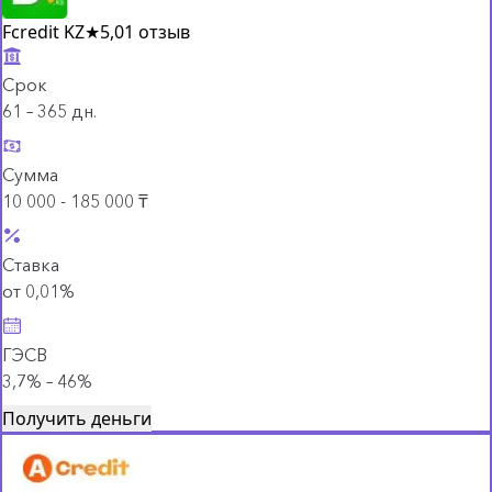
Fcredit KZ
★
5,0
1 отзыв
Срок
61 – 365 дн.
Сумма
10 000 - 185 000 ₸
Ставка
от 0,01%
ГЭСВ
3,7% – 46%
Получить деньги