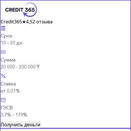
Credit365
★
4,5
2 отзыва
Срок
10 – 30 дн.
Сумма
20 000 - 300 000 ₸
Ставка
от 0,01%
ГЭСВ
3,7% – 179%
Получить деньги