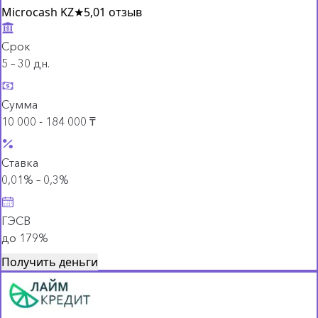
Microcash KZ
★
5,0
1 отзыв
Срок
5 – 30 дн.
Сумма
10 000 - 184 000 ₸
Ставка
0,01% – 0,3%
ГЭСВ
до 179%
Получить деньги