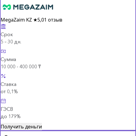
MegaZaim KZ
★
5,0
1 отзыв
Срок
5 – 30 дн.
Сумма
10 000 - 400 000 ₸
Ставка
от 0,1%
ГЭСВ
до 179%
Получить деньги