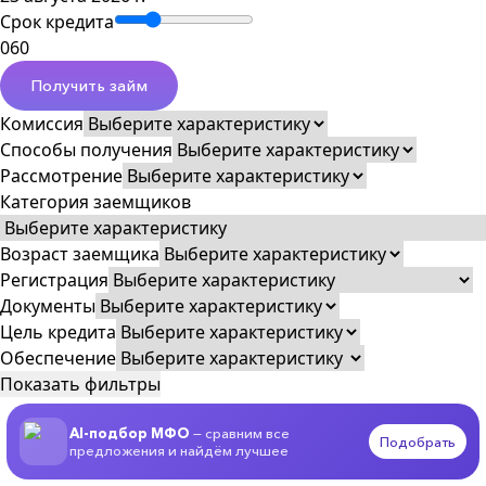
Срок кредита
0
60
Получить займ
Комиссия
Способы получения
Рассмотрение
Категория заемщиков
Возраст заемщика
Регистрация
Документы
Цель кредита
Обеспечение
Показать фильтры
AI-подбор МФО
— сравним все
Подобрать
предложения и найдём лучшее