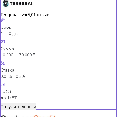
Tengebai kz
★
5,0
1 отзыв
Срок
1 – 30 дн.
Сумма
10 000 - 170 000 ₸
Ставка
0,01% – 0,3%
ГЭСВ
до 179%
Получить деньги