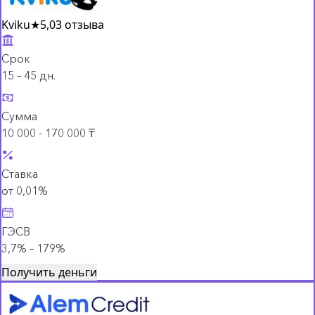
Kviku
★
5,0
3 отзыва
Срок
15 – 45 дн.
Сумма
10 000 - 170 000 ₸
Ставка
от 0,01%
ГЭСВ
3,7% – 179%
Получить деньги