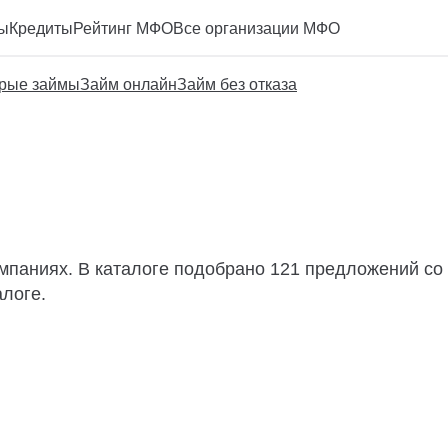
ы
Кредиты
Рейтинг МФО
Все организации МФО
рые займы
Займ онлайн
Займ без отказа
мпаниях. В каталоге подобрано 121 предложений со 
алоге.