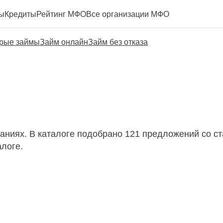
ы
Кредиты
Рейтинг МФО
Все организации МФО
рые займы
Займ онлайн
Займ без отказа
паниях. В каталоге подобрано 121 предложений со с
алоге.