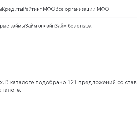
ы
Кредиты
Рейтинг МФО
Все организации МФО
рые займы
Займ онлайн
Займ без отказа
. В каталоге подобрано 121 предложений со ставк
аталоге.