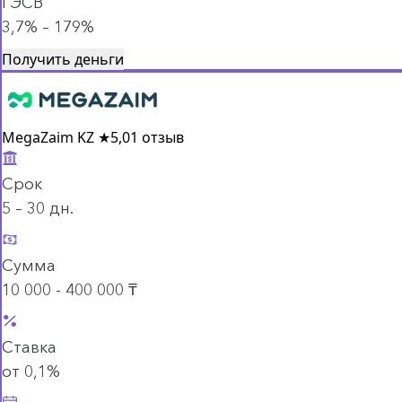
ГЭСВ
3,7% – 179%
Получить деньги
MegaZaim KZ
★
5,0
1 отзыв
Срок
5 – 30 дн.
Сумма
10 000 - 400 000 ₸
Ставка
от 0,1%