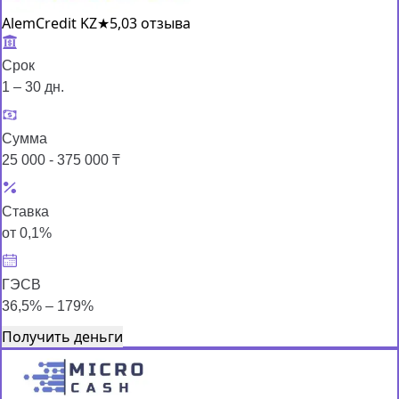
AlemCredit KZ
★
5,0
3 отзыва
Срок
1 – 30 дн.
Сумма
25 000 - 375 000 ₸
Ставка
от 0,1%
ГЭСВ
36,5% – 179%
Получить деньги