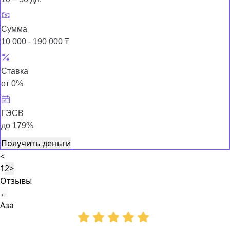
Сумма
10 000 - 190 000 ₸
Ставка
от 0%
ГЭСВ
до 179%
Получить деньги
<
1
2
>
Отзывы
←
Аза