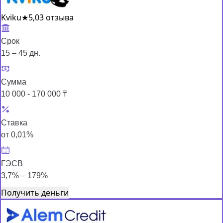
Kviku
★
5,0
3 отзыва
Срок
15 – 45 дн.
Сумма
10 000 - 170 000 ₸
Ставка
от 0,01%
ГЭСВ
3,7% – 179%
Получить деньги