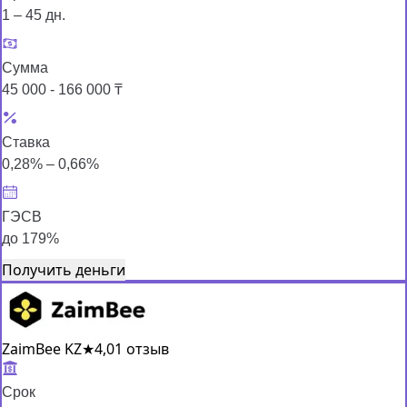
1 – 45 дн.
Сумма
45 000 - 166 000 ₸
Ставка
0,28% – 0,66%
ГЭСВ
до 179%
Получить деньги
ZaimBee KZ
★
4,0
1 отзыв
Срок