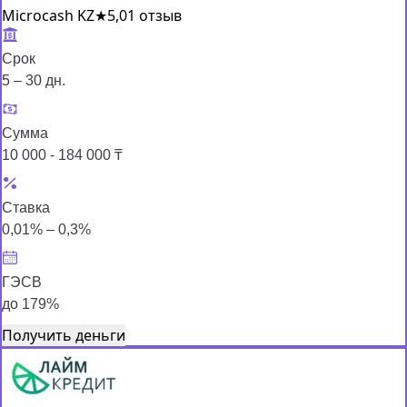
Microcash KZ
★
5,0
1 отзыв
Срок
5 – 30 дн.
Сумма
10 000 - 184 000 ₸
Ставка
0,01% – 0,3%
ГЭСВ
до 179%
Получить деньги