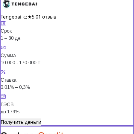
Tengebai kz
★
5,0
1 отзыв
Срок
1 – 30 дн.
Сумма
10 000 - 170 000 ₸
Ставка
0,01% – 0,3%
ГЭСВ
до 179%
Получить деньги