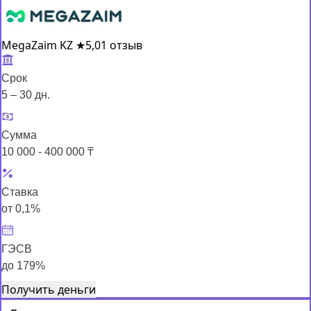
MegaZaim KZ
★
5,0
1 отзыв
Срок
5 – 30 дн.
Сумма
10 000 - 400 000 ₸
Ставка
от 0,1%
ГЭСВ
до 179%
Получить деньги