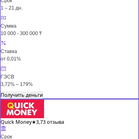
Срок
1 – 21 дн.
Сумма
10 000 - 300 000 ₸
Ставка
от 0,01%
ГЭСВ
3,72% – 179%
Получить деньги
Quick Money
★
3,7
3 отзыва
Срок