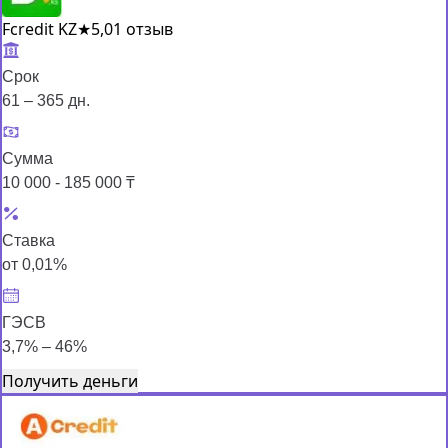
Fcredit KZ
★
5,0
1 отзыв
Срок
61 – 365 дн.
Сумма
10 000 - 185 000 ₸
Ставка
от 0,01%
ГЭСВ
3,7% – 46%
Получить деньги