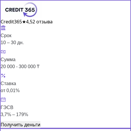
Credit365
★
4,5
2 отзыва
Срок
10 – 30 дн.
Сумма
20 000 - 300 000 ₸
Ставка
от 0,01%
ГЭСВ
3,7% – 179%
Получить деньги