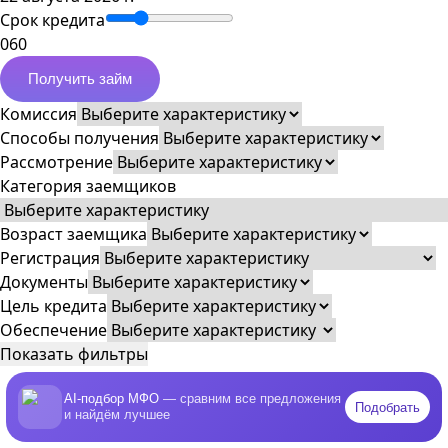
Срок кредита
0
60
Получить займ
Комиссия
Способы получения
Рассмотрение
Категория заемщиков
Возраст заемщика
Регистрация
Документы
Цель кредита
Обеспечение
Показать фильтры
AI-подбор МФО
— сравним все предложения
Подобрать
и найдём лучшее