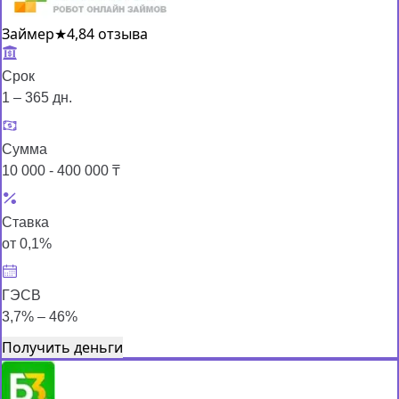
Займер
★
4,8
4 отзыва
Срок
1 – 365 дн.
Сумма
10 000 - 400 000 ₸
Ставка
от 0,1%
ГЭСВ
3,7% – 46%
Получить деньги