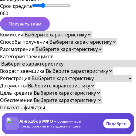
Срок кредита
0
60
Получить займ
Комиссия
Способы получения
Рассмотрение
Категория заемщиков
Возраст заемщика
Регистрация
Документы
Цель кредита
Обеспечение
Показать фильтры
AI-подбор МФО
— сравним все
Подобрать
предложения и найдём лучшее