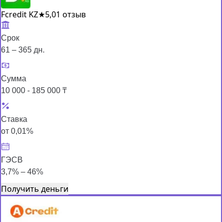
Fcredit KZ
★
5,0
1 отзыв
Срок
61 – 365 дн.
Сумма
10 000 - 185 000 ₸
Ставка
от 0,01%
ГЭСВ
3,7% – 46%
Получить деньги