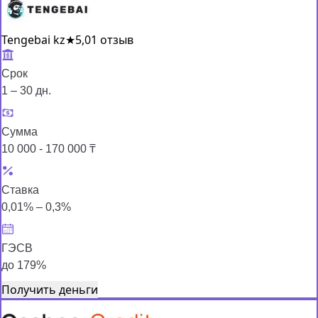
Tengebai kz
★
5,0
1 отзыв
Срок
1 – 30 дн.
Сумма
10 000 - 170 000 ₸
Ставка
0,01% – 0,3%
ГЭСВ
до 179%
Получить деньги