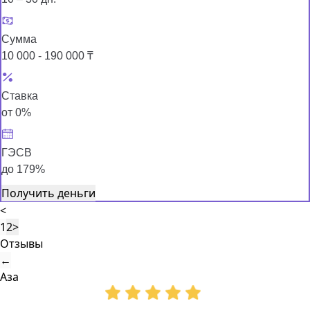
Сумма
10 000 - 190 000 ₸
Ставка
от 0%
ГЭСВ
до 179%
Получить деньги
<
1
2
>
Отзывы
←
Аза