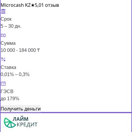
Microcash KZ
★
5,0
1 отзыв
Срок
5 – 30 дн.
Сумма
10 000 - 184 000 ₸
Ставка
0,01% – 0,3%
ГЭСВ
до 179%
Получить деньги