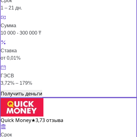
Срок
1 – 21 дн.
Сумма
10 000 - 300 000 ₸
Ставка
от 0,01%
ГЭСВ
3,72% – 179%
Получить деньги
Quick Money
★
3,7
3 отзыва
Срок