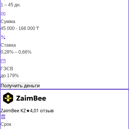
1 – 45 дн.
Сумма
45 000 - 166 000 ₸
Ставка
0,28% – 0,66%
ГЭСВ
до 179%
Получить деньги
ZaimBee KZ
★
4,0
1 отзыв
Срок