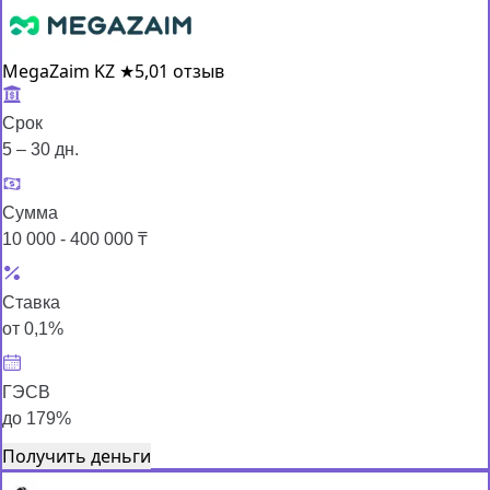
MegaZaim KZ
★
5,0
1 отзыв
Срок
5 – 30 дн.
Сумма
10 000 - 400 000 ₸
Ставка
от 0,1%
ГЭСВ
до 179%
Получить деньги