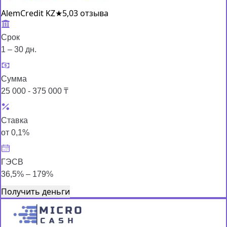
AlemCredit KZ
★
5,0
3 отзыва
Срок
1 – 30 дн.
Сумма
25 000 - 375 000 ₸
Ставка
от 0,1%
ГЭСВ
36,5% – 179%
Получить деньги