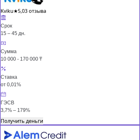
Kviku
★
5,0
3 отзыва
Срок
15 – 45 дн.
Сумма
10 000 - 170 000 ₸
Ставка
от 0,01%
ГЭСВ
3,7% – 179%
Получить деньги