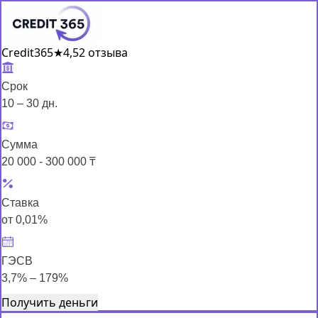
Credit365
★
4,5
2 отзыва
Срок
10 – 30 дн.
Сумма
20 000 - 300 000 ₸
Ставка
от 0,01%
ГЭСВ
3,7% – 179%
Получить деньги