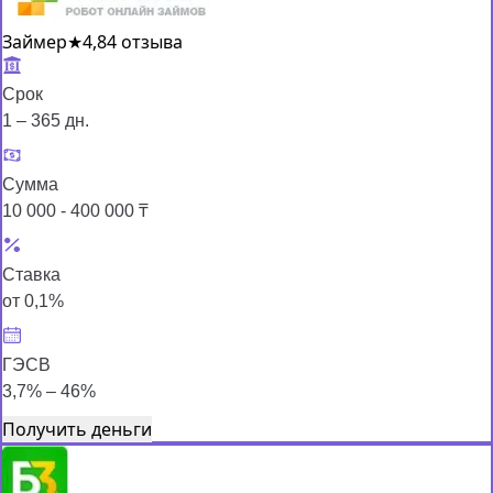
Займер
★
4,8
4 отзыва
Срок
1 – 365 дн.
Сумма
10 000 - 400 000 ₸
Ставка
от 0,1%
ГЭСВ
3,7% – 46%
Получить деньги