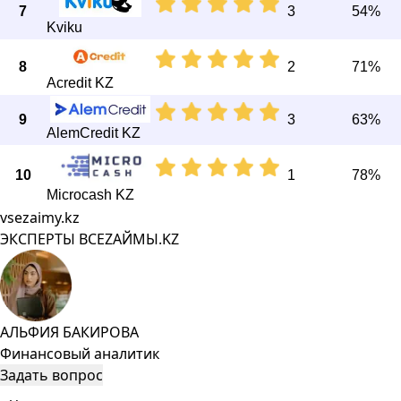
7
3
54%
Kviku
8
2
71%
Acredit KZ
9
3
63%
AlemCredit KZ
10
1
78%
Microcash KZ
vsezaimy.kz
ЭКСПЕРТЫ ВСЕZAЙМЫ.KZ
АЛЬФИЯ БАКИРОВА
Финансовый аналитик
Задать вопрос