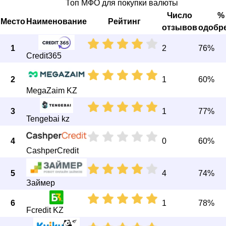
Топ МФО для покупки валюты
Число
%
Место
Наименование
Рейтинг
отзывов
одобр
1
2
76%
Credit365
2
1
60%
MegaZaim KZ
3
1
77%
Tengebai kz
4
0
60%
CashperCredit
5
4
74%
Займер
6
1
78%
Fcredit KZ