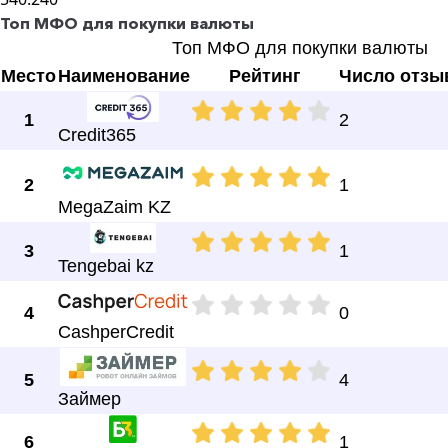
Топ МФО для покупки валюты
Топ МФО для покупки валюты
Место
Наименование
Рейтинг
Число отзы
1
2
Credit365
2
1
MegaZaim KZ
3
1
Tengebai kz
4
0
CashperCredit
5
4
Займер
6
1