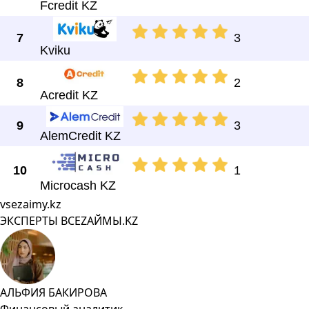
Fcredit KZ
7
3
Kviku
8
2
Acredit KZ
9
3
AlemCredit KZ
10
1
Microcash KZ
vsezaimy.kz
ЭКСПЕРТЫ ВСЕZAЙМЫ.KZ
АЛЬФИЯ БАКИРОВА