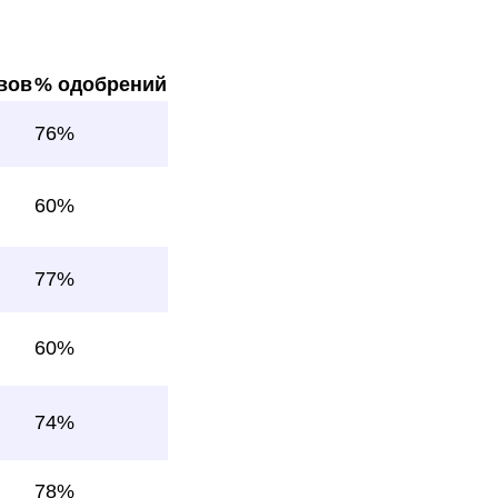
вов
% одобрений
76%
60%
77%
60%
74%
78%