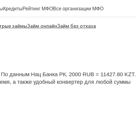
ы
Кредиты
Рейтинг МФО
Все организации МФО
трые займы
Займ онлайн
Займ без отказа
? По данным
Нац Банка РК
, 2000 RUB = 11427.80 KZT
ремя, а также удобный конвертер для любой суммы