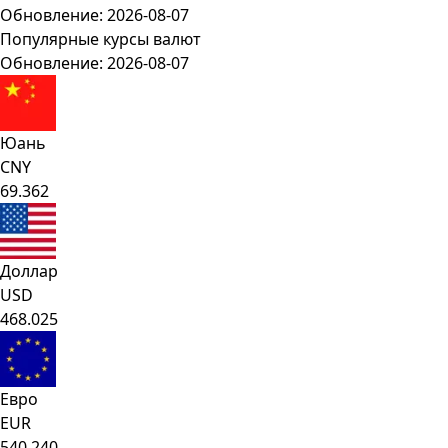
Обновление: 2026-08-07
Популярные курсы валют
Обновление: 2026-08-07
Юань
CNY
69.362
Доллар
USD
468.025
Евро
EUR
540.240