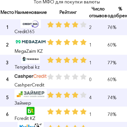
Топ МФО для покупки валюты
Число
%
Место
Наименование
Рейтинг
отзывов
одобре
1
2
76%
Credit365
2
1
60%
MegaZaim KZ
3
1
77%
Tengebai kz
4
0
60%
CashperCredit
5
4
74%
Займер
6
1
78%
Fcredit KZ