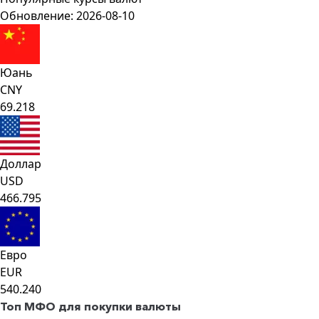
Обновление: 2026-08-10
Юань
CNY
69.218
Доллар
USD
466.795
Евро
EUR
540.240
Топ МФО для покупки валюты