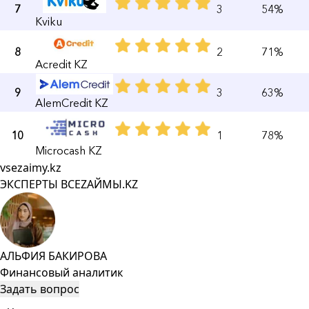
7
3
54%
Kviku
8
2
71%
Acredit KZ
9
3
63%
AlemCredit KZ
10
1
78%
Microcash KZ
vsezaimy.kz
ЭКСПЕРТЫ ВСЕZAЙМЫ.KZ
АЛЬФИЯ БАКИРОВА
Финансовый аналитик
Задать вопрос