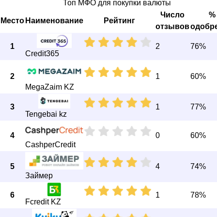
Топ МФО для покупки валюты
Число
%
Место
Наименование
Рейтинг
отзывов
одобр
1
2
76%
Credit365
2
1
60%
MegaZaim KZ
3
1
77%
Tengebai kz
4
0
60%
CashperCredit
5
4
74%
Займер
6
1
78%
Fcredit KZ