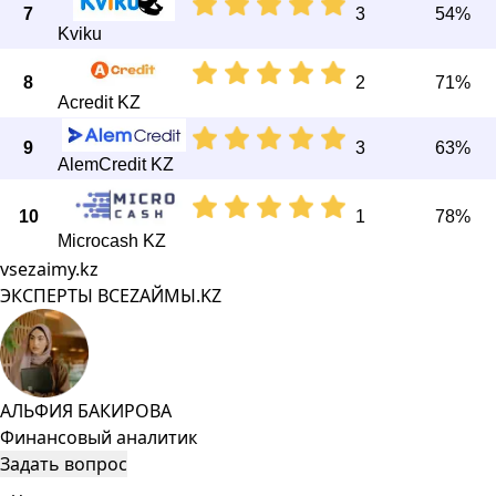
7
3
54%
Kviku
8
2
71%
Acredit KZ
9
3
63%
AlemCredit KZ
10
1
78%
Microcash KZ
vsezaimy.kz
ЭКСПЕРТЫ ВСЕZAЙМЫ.KZ
АЛЬФИЯ БАКИРОВА
Финансовый аналитик
Задать вопрос