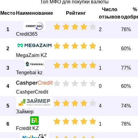
Топ МФО для покупки валюты
Число
%
Место
Наименование
Рейтинг
отзывов
одобр
1
2
76%
Credit365
2
1
60%
MegaZaim KZ
3
1
77%
Tengebai kz
4
0
60%
CashperCredit
5
4
74%
Займер
6
1
78%
Fcredit KZ