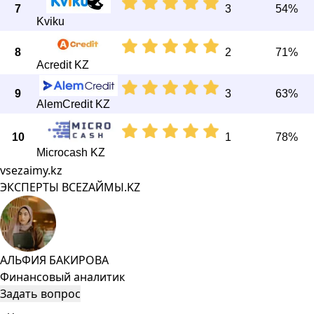
7
3
54%
Kviku
8
2
71%
Acredit KZ
9
3
63%
AlemCredit KZ
10
1
78%
Microcash KZ
vsezaimy.kz
ЭКСПЕРТЫ ВСЕZAЙМЫ.KZ
АЛЬФИЯ БАКИРОВА
Финансовый аналитик
Задать вопрос