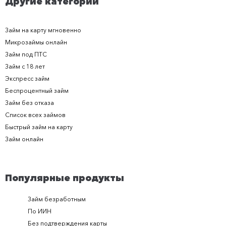
Другие категории
Займ на карту мгновенно
Микрозаймы онлайн
Займ под ПТС
Займ с 18 лет
Экспресс займ
Беспроцентный займ
Займ без отказа
Список всех займов
Быстрый займ на карту
Займ онлайн
Популярные продукты
Займ безработным
Займ за 
По ИИН
Займ в п
Без подтверждения карты
Долгоср