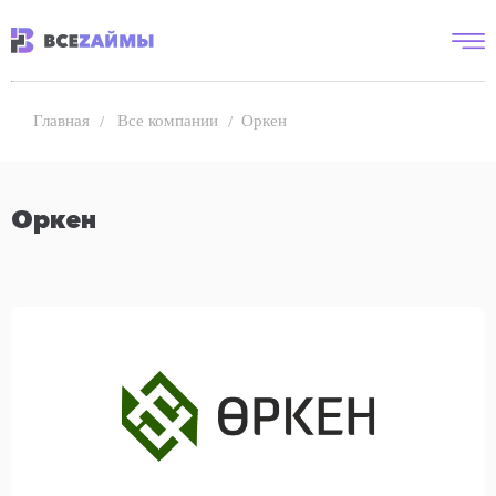
Все компании
Оркен
Главная
Оркен