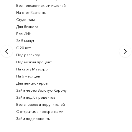
Без пенсионных отчислений
Займ с п
На счет Казпочты
Новые и
Студентам
Получить
Для бизнеса
Займ ден
Без ИИН
Лучшие 
За 5 минут
Срочный
С 20 лет
Займ на 
Под расписку
Займ онл
Под низкий процент
На карту Маестро
На 6 месяцев
Для пенсионеров
Займ через Золотую Корону
Займ под 0 процентов
Без справок и поручителей
С открытыми просрочками
Займ под проценты