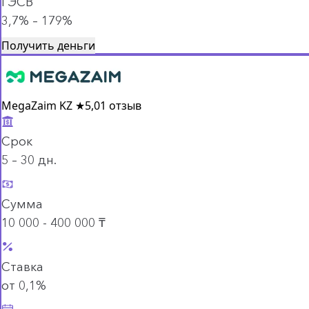
ГЭСВ
3,7% – 179%
Получить деньги
MegaZaim KZ
★
5,0
1 отзыв
Срок
5 – 30 дн.
Сумма
10 000 - 400 000 ₸
Ставка
от 0,1%