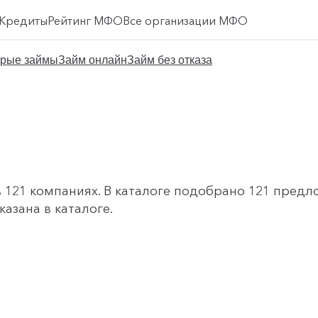
Кредиты
Рейтинг МФО
Все организации МФО
рые займы
Займ онлайн
Займ без отказа
121 компаниях. В каталоге подобрано 121 предлож
азана в каталоге.