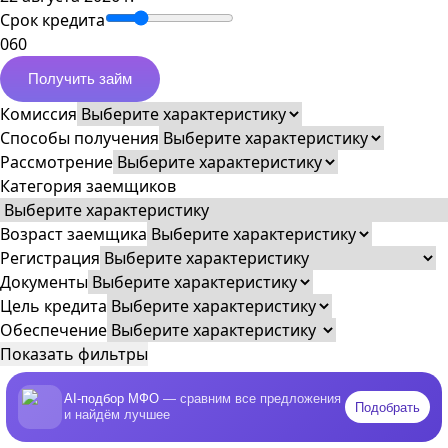
Срок кредита
0
60
Получить займ
Комиссия
Способы получения
Рассмотрение
Категория заемщиков
Возраст заемщика
Регистрация
Документы
Цель кредита
Обеспечение
Показать фильтры
AI-подбор МФО
— сравним все предложения
Подобрать
и найдём лучшее