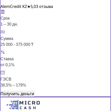
AlemCredit KZ
★
5,0
3 отзыва
Срок
1 – 30 дн.
Сумма
25 000 - 375 000 ₸
Ставка
от 0,1%
ГЭСВ
36,5% – 179%
Получить деньги