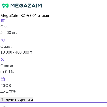
MegaZaim KZ
★
5,0
1 отзыв
Срок
5 – 30 дн.
Сумма
10 000 - 400 000 ₸
Ставка
от 0,1%
ГЭСВ
до 179%
Получить деньги