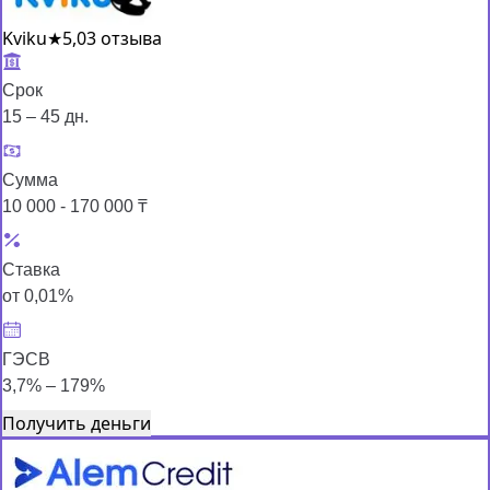
Kviku
★
5,0
3 отзыва
Срок
15 – 45 дн.
Сумма
10 000 - 170 000 ₸
Ставка
от 0,01%
ГЭСВ
3,7% – 179%
Получить деньги