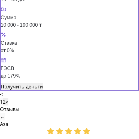
Сумма
10 000 - 190 000 ₸
Ставка
от 0%
ГЭСВ
до 179%
Получить деньги
<
1
2
>
Отзывы
←
Аза