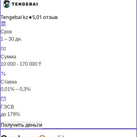
Tengebai kz
★
5,0
1 отзыв
Срок
1 – 30 дн.
Сумма
10 000 - 170 000 ₸
Ставка
0,01% – 0,3%
ГЭСВ
до 179%
Получить деньги