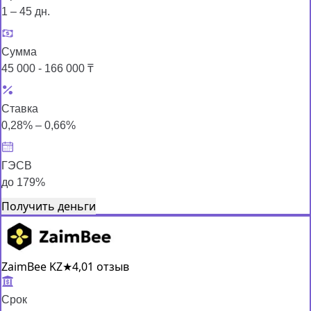
1 – 45 дн.
Сумма
45 000 - 166 000 ₸
Ставка
0,28% – 0,66%
ГЭСВ
до 179%
Получить деньги
ZaimBee KZ
★
4,0
1 отзыв
Срок