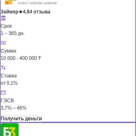
Займер
★
4,8
4 отзыва
Срок
1 – 365 дн.
Сумма
10 000 - 400 000 ₸
Ставка
от 0,1%
ГЭСВ
3,7% – 46%
Получить деньги