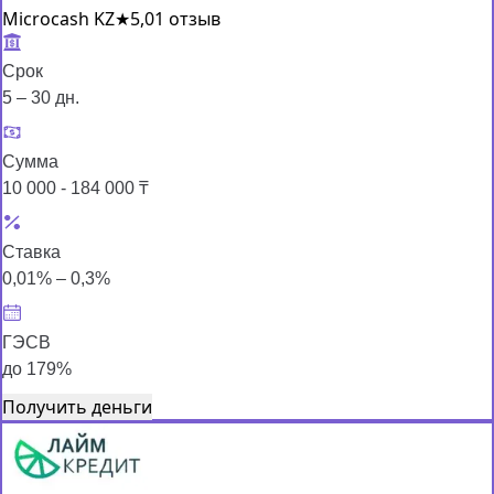
Microcash KZ
★
5,0
1 отзыв
Срок
5 – 30 дн.
Сумма
10 000 - 184 000 ₸
Ставка
0,01% – 0,3%
ГЭСВ
до 179%
Получить деньги