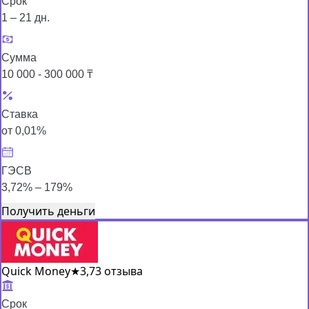
Срок
1 – 21 дн.
Сумма
10 000 - 300 000 ₸
Ставка
от 0,01%
ГЭСВ
3,72% – 179%
Получить деньги
Quick Money
★
3,7
3 отзыва
Срок