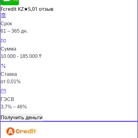
Fcredit KZ
★
5,0
1 отзыв
Срок
61 – 365 дн.
Сумма
10 000 - 185 000 ₸
Ставка
от 0,01%
ГЭСВ
3,7% – 46%
Получить деньги