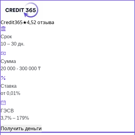
Credit365
★
4,5
2 отзыва
Срок
10 – 30 дн.
Сумма
20 000 - 300 000 ₸
Ставка
от 0,01%
ГЭСВ
3,7% – 179%
Получить деньги