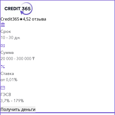
Credit365
★
4,5
2 отзыва
Срок
10 – 30 дн.
Сумма
20 000 - 300 000 ₸
Ставка
от 0,01%
ГЭСВ
3,7% – 179%
Получить деньги