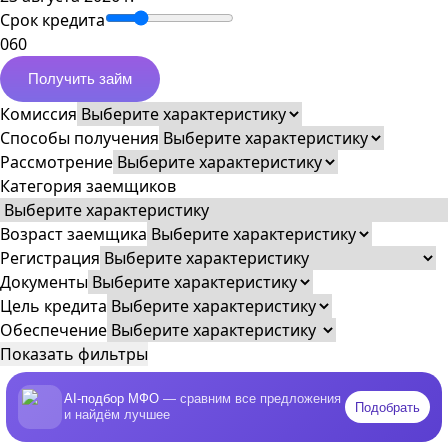
Срок кредита
0
60
Получить займ
Комиссия
Способы получения
Рассмотрение
Категория заемщиков
Возраст заемщика
Регистрация
Документы
Цель кредита
Обеспечение
Показать фильтры
AI-подбор МФО
— сравним все предложения
Подобрать
и найдём лучшее