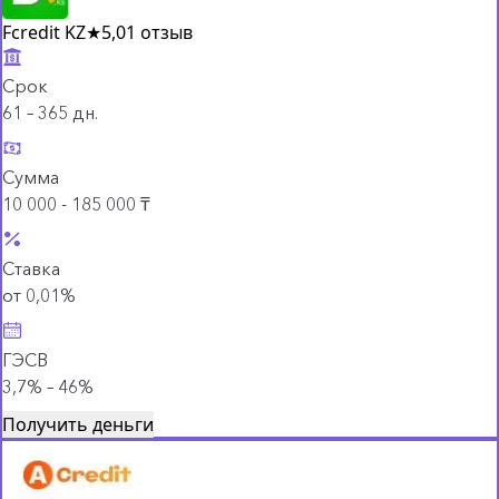
Fcredit KZ
★
5,0
1 отзыв
Срок
61 – 365 дн.
Сумма
10 000 - 185 000 ₸
Ставка
от 0,01%
ГЭСВ
3,7% – 46%
Получить деньги