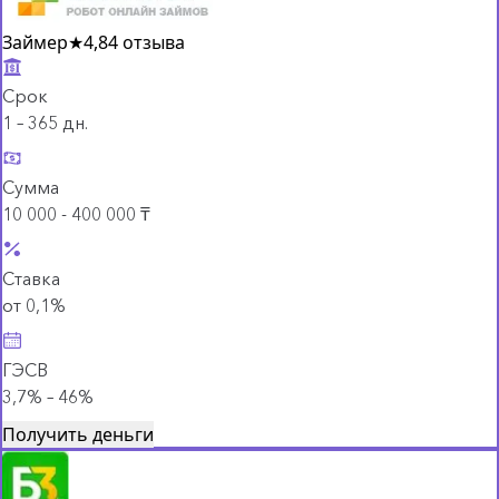
Займер
★
4,8
4 отзыва
Срок
1 – 365 дн.
Сумма
10 000 - 400 000 ₸
Ставка
от 0,1%
ГЭСВ
3,7% – 46%
Получить деньги