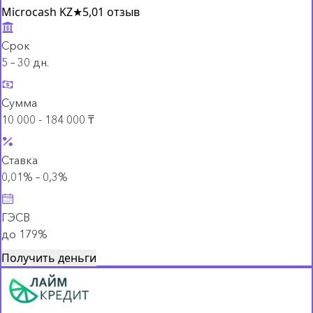
Microcash KZ
★
5,0
1 отзыв
Срок
5 – 30 дн.
Сумма
10 000 - 184 000 ₸
Ставка
0,01% – 0,3%
ГЭСВ
до 179%
Получить деньги