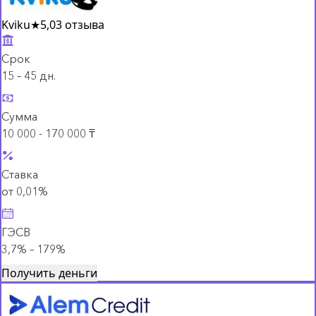
Kviku
★
5,0
3 отзыва
Срок
15 – 45 дн.
Сумма
10 000 - 170 000 ₸
Ставка
от 0,01%
ГЭСВ
3,7% – 179%
Получить деньги