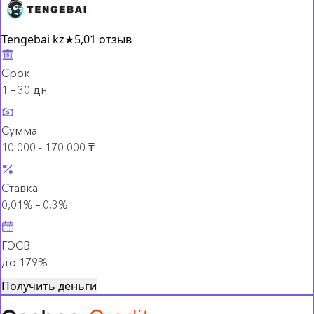
Tengebai kz
★
5,0
1 отзыв
Срок
1 – 30 дн.
Сумма
10 000 - 170 000 ₸
Ставка
0,01% – 0,3%
ГЭСВ
до 179%
Получить деньги