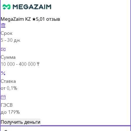
MegaZaim KZ
★
5,0
1 отзыв
Срок
5 – 30 дн.
Сумма
10 000 - 400 000 ₸
Ставка
от 0,1%
ГЭСВ
до 179%
Получить деньги