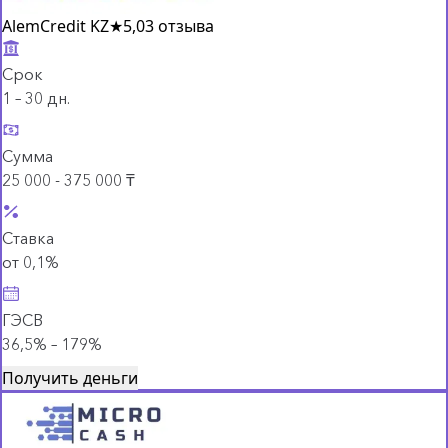
AlemCredit KZ
★
5,0
3 отзыва
Срок
1 – 30 дн.
Сумма
25 000 - 375 000 ₸
Ставка
от 0,1%
ГЭСВ
36,5% – 179%
Получить деньги