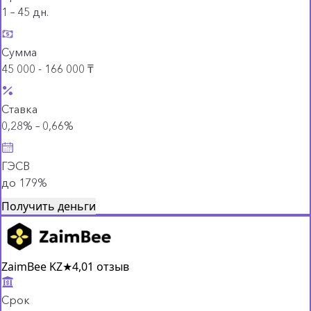
1 – 45 дн.
Сумма
45 000 - 166 000 ₸
Ставка
0,28% – 0,66%
ГЭСВ
до 179%
Получить деньги
ZaimBee KZ
★
4,0
1 отзыв
Срок