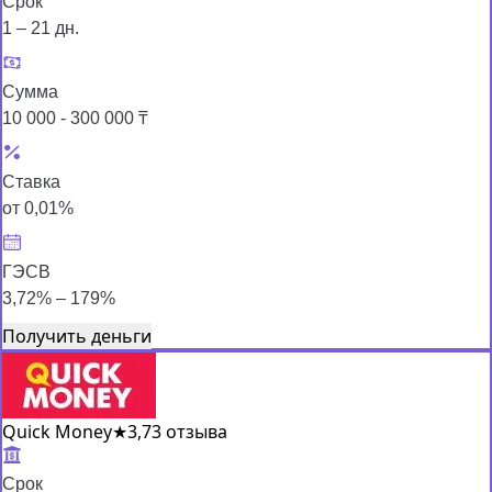
Срок
1 – 21 дн.
Сумма
10 000 - 300 000 ₸
Ставка
от 0,01%
ГЭСВ
3,72% – 179%
Получить деньги
Quick Money
★
3,7
3 отзыва
Срок