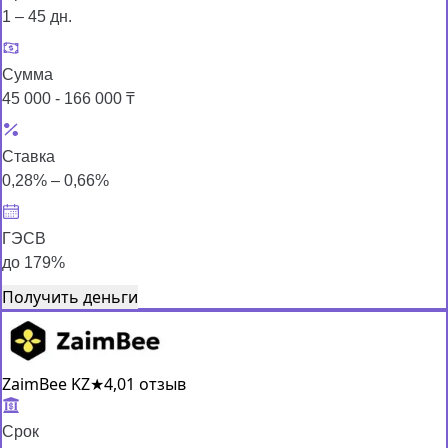
1 – 45 дн.
Сумма
45 000 - 166 000 ₸
Ставка
0,28% – 0,66%
ГЭСВ
до 179%
Получить деньги
ZaimBee KZ
★
4,0
1 отзыв
Срок