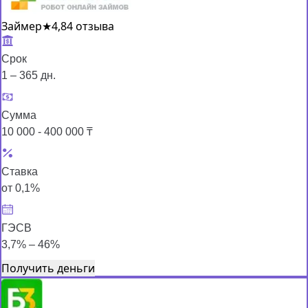
Займер
★
4,8
4 отзыва
Срок
1 – 365 дн.
Сумма
10 000 - 400 000 ₸
Ставка
от 0,1%
ГЭСВ
3,7% – 46%
Получить деньги