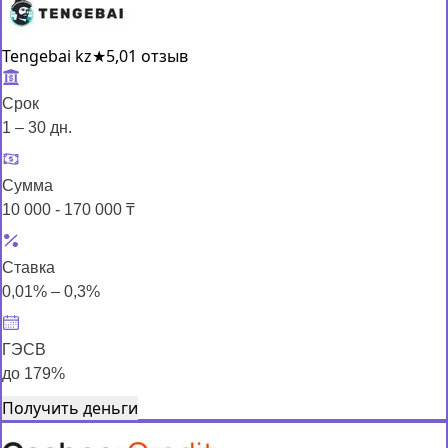
Tengebai kz
★
5,0
1 отзыв
Срок
1 – 30 дн.
Сумма
10 000 - 170 000 ₸
Ставка
0,01% – 0,3%
ГЭСВ
до 179%
Получить деньги