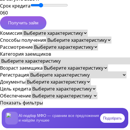
Срок кредита
0
60
Получить займ
Комиссия
Способы получения
Рассмотрение
Категория заемщиков
Возраст заемщика
Регистрация
Документы
Цель кредита
Обеспечение
Показать фильтры
AI-подбор МФО
— сравним все предложения
Подобрать
и найдём лучшее