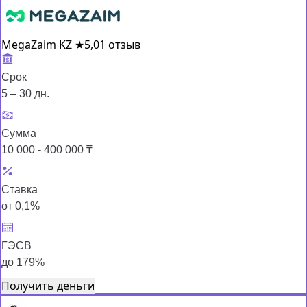
MegaZaim KZ
★
5,0
1 отзыв
Срок
5 – 30 дн.
Сумма
10 000 - 400 000 ₸
Ставка
от 0,1%
ГЭСВ
до 179%
Получить деньги