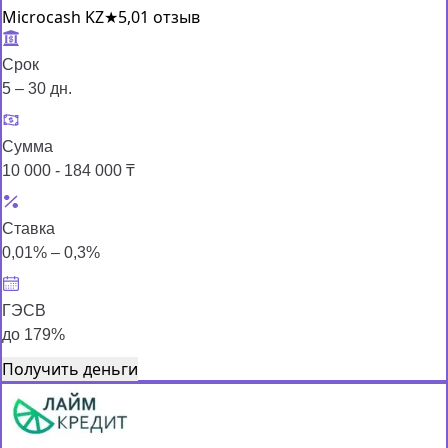
Microcash KZ
★
5,0
1 отзыв
Срок
5 – 30 дн.
Сумма
10 000 - 184 000 ₸
Ставка
0,01% – 0,3%
ГЭСВ
до 179%
Получить деньги