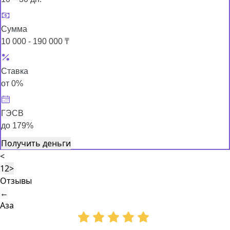
Сумма
10 000 - 190 000 ₸
Ставка
от 0%
ГЭСВ
до 179%
Получить деньги
<
1
2
>
Отзывы
←
Аза