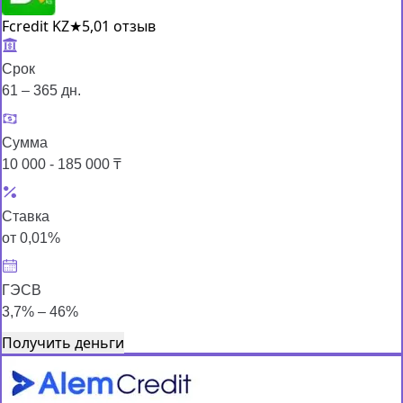
Fcredit KZ
★
5,0
1 отзыв
Срок
61 – 365 дн.
Сумма
10 000 - 185 000 ₸
Ставка
от 0,01%
ГЭСВ
3,7% – 46%
Получить деньги