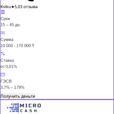
Kviku
★
5,0
3 отзыва
Срок
15 – 45 дн.
Сумма
10 000 - 170 000 ₸
Ставка
от 0,01%
ГЭСВ
3,7% – 179%
Получить деньги