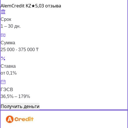
AlemCredit KZ
★
5,0
3 отзыва
Срок
1 – 30 дн.
Сумма
25 000 - 375 000 ₸
Ставка
от 0,1%
ГЭСВ
36,5% – 179%
Получить деньги