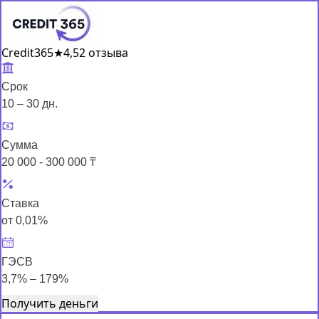
Credit365
★
4,5
2 отзыва
Срок
10 – 30 дн.
Сумма
20 000 - 300 000 ₸
Ставка
от 0,01%
ГЭСВ
3,7% – 179%
Получить деньги