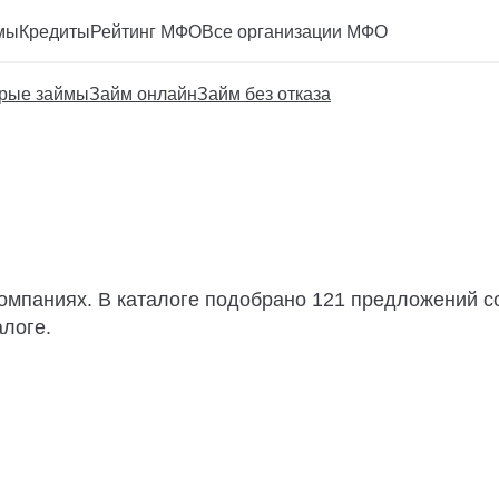
мы
Кредиты
Рейтинг МФО
Все организации МФО
рые займы
Займ онлайн
Займ без отказа
компаниях. В каталоге подобрано 121 предложений со
алоге.