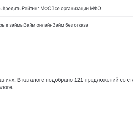
ы
Кредиты
Рейтинг МФО
Все организации МФО
рые займы
Займ онлайн
Займ без отказа
паниях. В каталоге подобрано 121 предложений со ст
алоге.