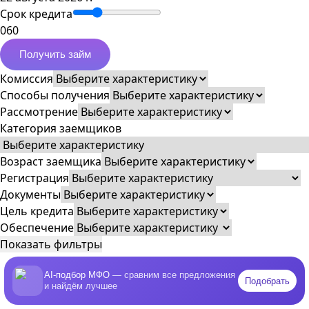
Срок кредита
0
60
Получить займ
Комиссия
Способы получения
Рассмотрение
Категория заемщиков
Возраст заемщика
Регистрация
Документы
Цель кредита
Обеспечение
Показать фильтры
AI-подбор МФО
— сравним все предложения
Подобрать
и найдём лучшее