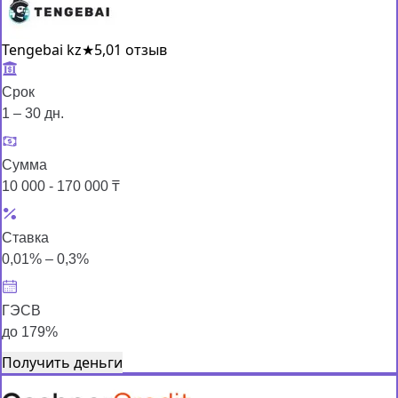
Tengebai kz
★
5,0
1 отзыв
Срок
1 – 30 дн.
Сумма
10 000 - 170 000 ₸
Ставка
0,01% – 0,3%
ГЭСВ
до 179%
Получить деньги