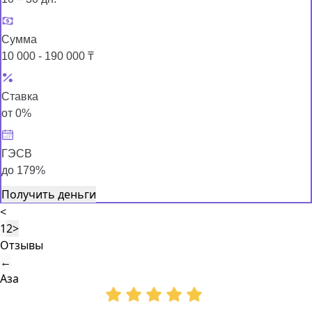
Сумма
10 000 - 190 000 ₸
Ставка
от 0%
ГЭСВ
до 179%
Получить деньги
<
1
2
>
Отзывы
←
Аза