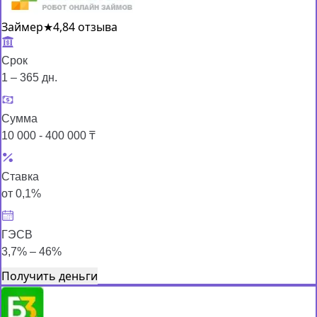
Займер
★
4,8
4 отзыва
Срок
1 – 365 дн.
Сумма
10 000 - 400 000 ₸
Ставка
от 0,1%
ГЭСВ
3,7% – 46%
Получить деньги