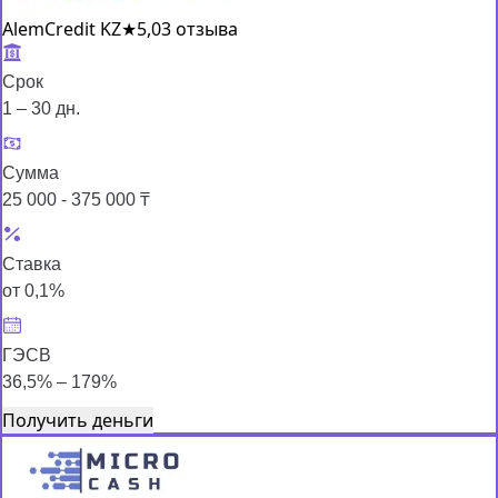
AlemCredit KZ
★
5,0
3 отзыва
Срок
1 – 30 дн.
Сумма
25 000 - 375 000 ₸
Ставка
от 0,1%
ГЭСВ
36,5% – 179%
Получить деньги