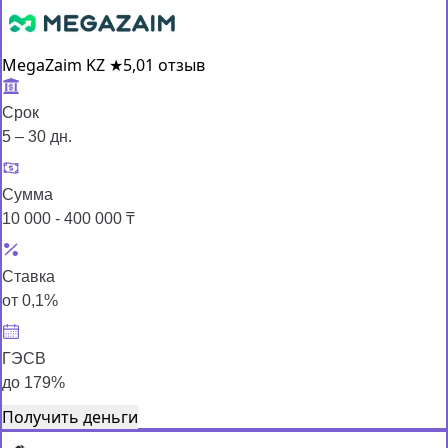
MegaZaim KZ
★
5,0
1 отзыв
Срок
5 – 30 дн.
Сумма
10 000 - 400 000 ₸
Ставка
от 0,1%
ГЭСВ
до 179%
Получить деньги