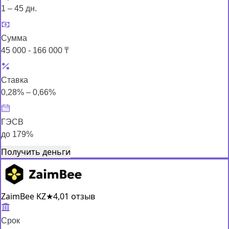
1 – 45 дн.
Сумма
45 000 - 166 000 ₸
Ставка
0,28% – 0,66%
ГЭСВ
до 179%
Получить деньги
ZaimBee KZ
★
4,0
1 отзыв
Срок