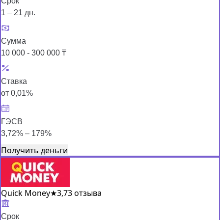
Срок
1 – 21 дн.
Сумма
10 000 - 300 000 ₸
Ставка
от 0,01%
ГЭСВ
3,72% – 179%
Получить деньги
Quick Money
★
3,7
3 отзыва
Срок