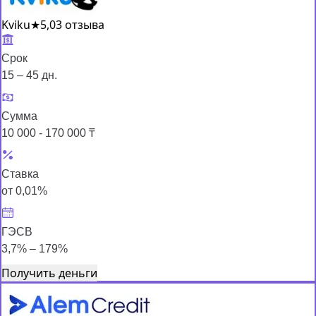
Kviku
★
5,0
3 отзыва
Срок
15 – 45 дн.
Сумма
10 000 - 170 000 ₸
Ставка
от 0,01%
ГЭСВ
3,7% – 179%
Получить деньги