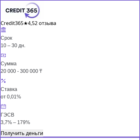
Credit365
★
4,5
2 отзыва
Срок
10 – 30 дн.
Сумма
20 000 - 300 000 ₸
Ставка
от 0,01%
ГЭСВ
3,7% – 179%
Получить деньги