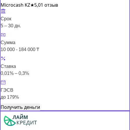
Microcash KZ
★
5,0
1 отзыв
Срок
5 – 30 дн.
Сумма
10 000 - 184 000 ₸
Ставка
0,01% – 0,3%
ГЭСВ
до 179%
Получить деньги