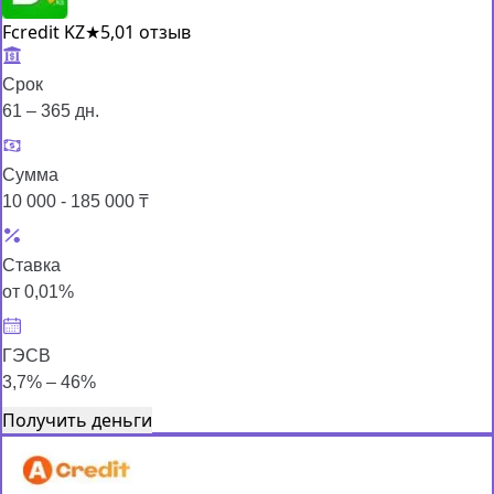
Fcredit KZ
★
5,0
1 отзыв
Срок
61 – 365 дн.
Сумма
10 000 - 185 000 ₸
Ставка
от 0,01%
ГЭСВ
3,7% – 46%
Получить деньги