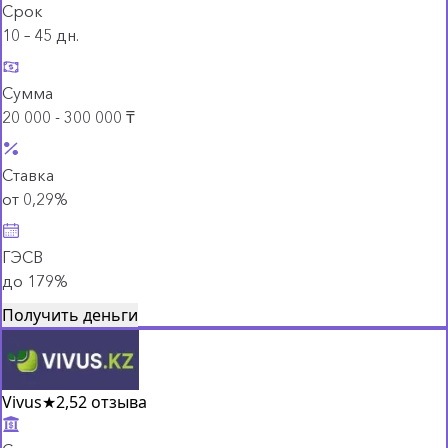
Срок
10 – 45 дн.
Сумма
20 000 - 300 000 ₸
Ставка
от 0,29%
ГЭСВ
до 179%
Получить деньги
Vivus
★
2,5
2 отзыва