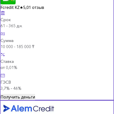
Fcredit KZ
★
5,0
1 отзыв
Срок
61 – 365 дн.
Сумма
10 000 - 185 000 ₸
Ставка
от 0,01%
ГЭСВ
3,7% – 46%
Получить деньги