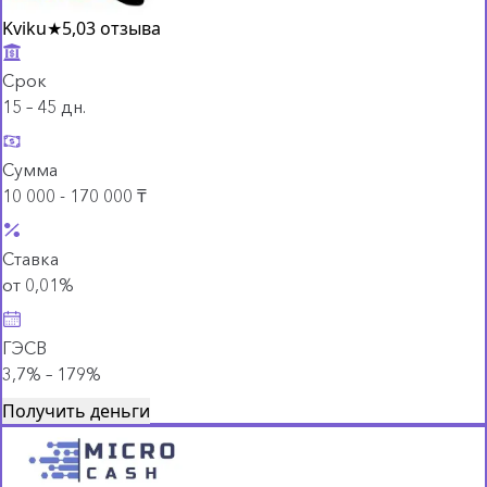
Kviku
★
5,0
3 отзыва
Срок
15 – 45 дн.
Сумма
10 000 - 170 000 ₸
Ставка
от 0,01%
ГЭСВ
3,7% – 179%
Получить деньги