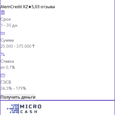
AlemCredit KZ
★
5,0
3 отзыва
Срок
1 – 30 дн.
Сумма
25 000 - 375 000 ₸
Ставка
от 0,1%
ГЭСВ
36,5% – 179%
Получить деньги