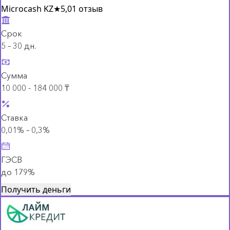
Microcash KZ
★
5,0
1 отзыв
Срок
5 – 30 дн.
Сумма
10 000 - 184 000 ₸
Ставка
0,01% – 0,3%
ГЭСВ
до 179%
Получить деньги