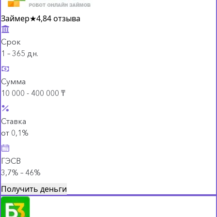
Займер
★
4,8
4 отзыва
Срок
1 – 365 дн.
Сумма
10 000 - 400 000 ₸
Ставка
от 0,1%
ГЭСВ
3,7% – 46%
Получить деньги