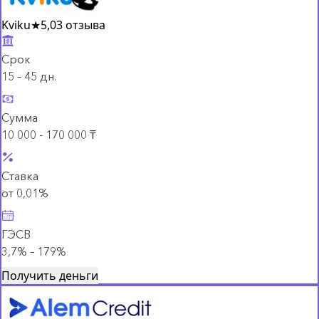
Kviku
★
5,0
3 отзыва
Срок
15 – 45 дн.
Сумма
10 000 - 170 000 ₸
Ставка
от 0,01%
ГЭСВ
3,7% – 179%
Получить деньги