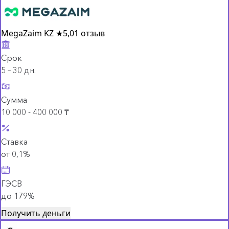
MegaZaim KZ
★
5,0
1 отзыв
Срок
5 – 30 дн.
Сумма
10 000 - 400 000 ₸
Ставка
от 0,1%
ГЭСВ
до 179%
Получить деньги