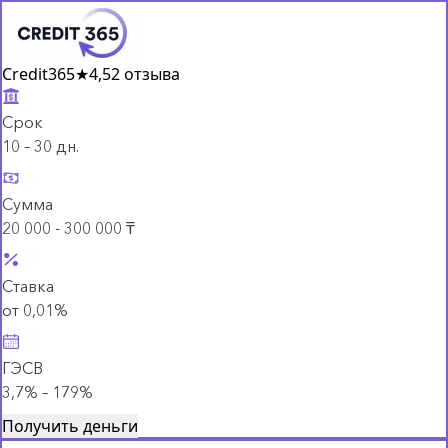
Credit365
★
4,5
2 отзыва
Срок
10 – 30 дн.
Сумма
20 000 - 300 000 ₸
Ставка
от 0,01%
ГЭСВ
3,7% – 179%
Получить деньги