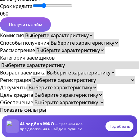
Срок кредита
0
60
Получить займ
Комиссия
Способы получения
Рассмотрение
Категория заемщиков
Возраст заемщика
Регистрация
Документы
Цель кредита
Обеспечение
Показать фильтры
AI-подбор МФО
— сравним все
Подобрать
предложения и найдём лучшее