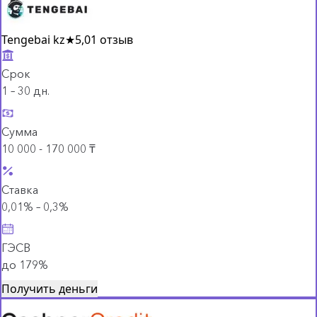
Tengebai kz
★
5,0
1 отзыв
Срок
1 – 30 дн.
Сумма
10 000 - 170 000 ₸
Ставка
0,01% – 0,3%
ГЭСВ
до 179%
Получить деньги