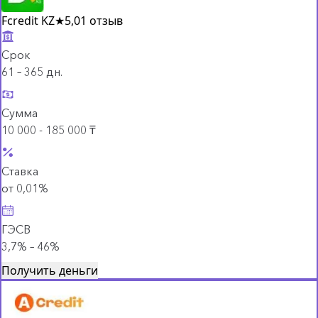
Fcredit KZ
★
5,0
1 отзыв
Срок
61 – 365 дн.
Сумма
10 000 - 185 000 ₸
Ставка
от 0,01%
ГЭСВ
3,7% – 46%
Получить деньги