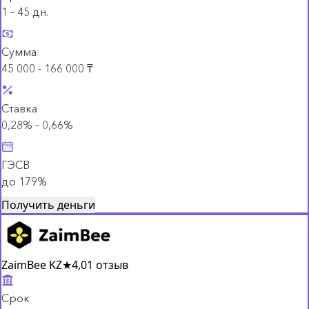
1 – 45 дн.
Сумма
45 000 - 166 000 ₸
Ставка
0,28% – 0,66%
ГЭСВ
до 179%
Получить деньги
ZaimBee KZ
★
4,0
1 отзыв
Срок