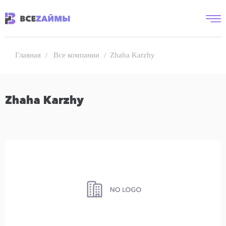
Все компании
Zhaha Karzhy
Главная
Zhaha Karzhy