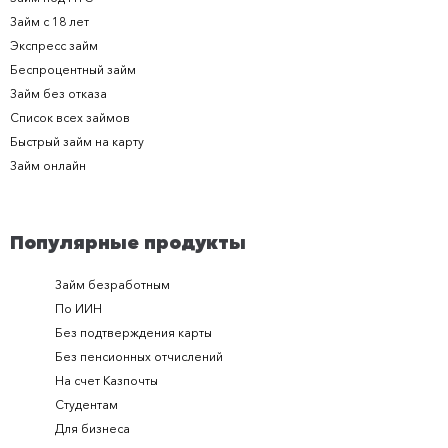
Займ с 18 лет
Экспресс займ
Беспроцентный займ
Займ без отказа
Список всех займов
Быстрый займ на карту
Займ онлайн
Популярные продукты
Займ безработным
Займ за 
По ИИН
Займ в п
Без подтверждения карты
Долгоср
Без пенсионных отчислений
Займ с п
На счет Казпочты
Новые и
Студентам
Получить
Для бизнеса
Займ ден