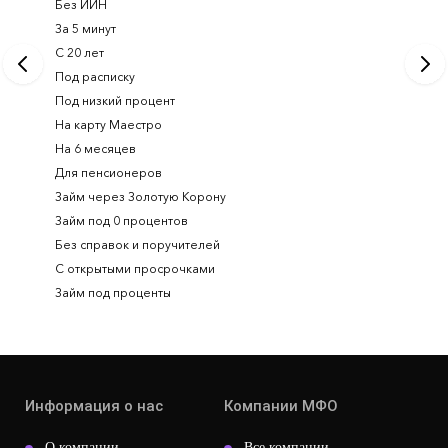
Без ИИН
Лучшие 
За 5 минут
Срочный
С 20 лет
Займ на 
Под расписку
Займ онл
Под низкий процент
На карту Маестро
На 6 месяцев
Для пенсионеров
Займ через Золотую Корону
Займ под 0 процентов
Без справок и поручителей
С открытыми просрочками
Займ под проценты
Информация о нас
Компании МФО
О компании
Все компании