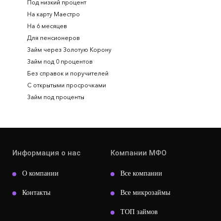
Под низкий процент
На карту Маестро
На 6 месяцев
Для пенсионеров
Займ через Золотую Корону
Займ под 0 процентов
Без справок и поручителей
С открытыми просрочками
Займ под проценты
Информация о нас
Компании МФО
О компании
Все компании
Контакты
Все микрозаймы
ТОП займов