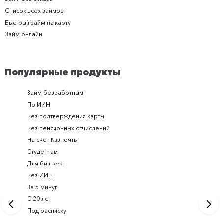
Список всех займов
Быстрый займ на карту
Займ онлайн
Популярные продукты
Займ безработным
Займ за 
По ИИН
Займ в п
Без подтверждения карты
Долгоср
Без пенсионных отчислений
Займ с п
На счет Казпочты
Новые и
Студентам
Получить
Для бизнеса
Займ ден
Без ИИН
Лучшие 
За 5 минут
Срочный
С 20 лет
Займ на 
Под расписку
Займ онл