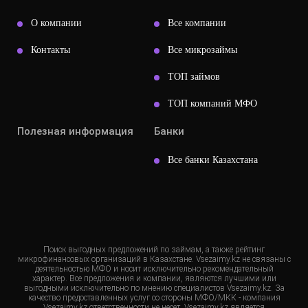
О компании
Все компании
Контакты
Все микрозаймы
ТОП займов
ТОП компаний МФО
Полезная информация
Банки
Все банки Казахстана
Поиск выгодных предложений по займам, а также рейтинг
микрофинансовых организаций в Казахстане. Vsezaimy.kz не связаны с
деятельностью МФО и носит исключительно рекомендательный
характер. Все предложения и компании, являются лучшими или
выгодными исключительно по мнению специалистов Vsezaimy.kz. За
качество предоставленных услуг со стороны МФО/МКК - компания
Vsezaimy.kz ответственности не несет. Vsezaimy.kz является