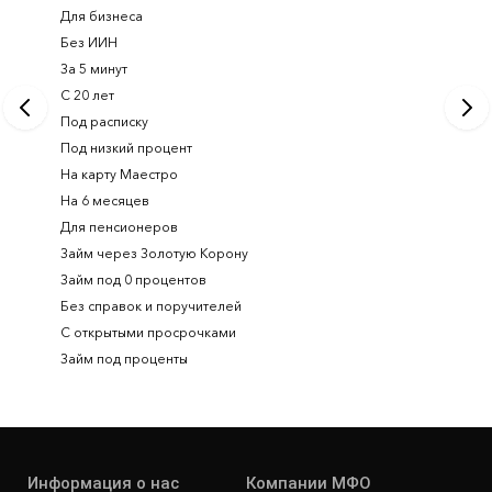
Для бизнеса
Займ ден
Без ИИН
Лучшие 
За 5 минут
Срочный
С 20 лет
Займ на 
Под расписку
Займ онл
Под низкий процент
На карту Маестро
На 6 месяцев
Для пенсионеров
Займ через Золотую Корону
Займ под 0 процентов
Без справок и поручителей
С открытыми просрочками
Займ под проценты
Информация о нас
Компании МФО