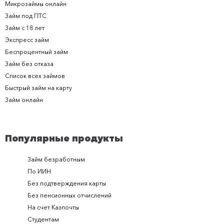
Микрозаймы онлайн
Займ под ПТС
Займ с 18 лет
Экспресс займ
Беспроцентный займ
Займ без отказа
Список всех займов
Быстрый займ на карту
Займ онлайн
Популярные продукты
Займ безработным
Займ за 
По ИИН
Займ в п
Без подтверждения карты
Долгоср
Без пенсионных отчислений
Займ с п
На счет Казпочты
Новые и
Студентам
Получить