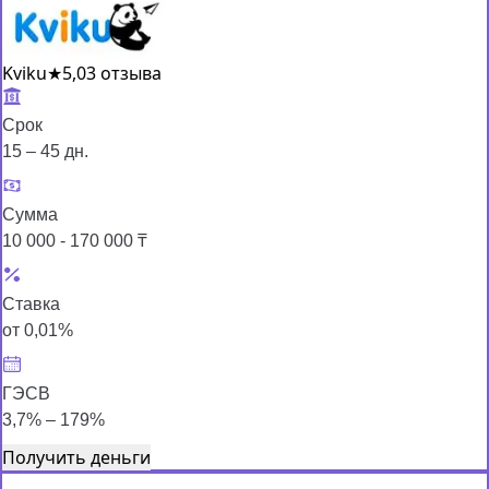
Kviku
★
5,0
3 отзыва
Срок
15 – 45 дн.
Сумма
10 000 - 170 000 ₸
Ставка
от 0,01%
ГЭСВ
3,7% – 179%
Получить деньги