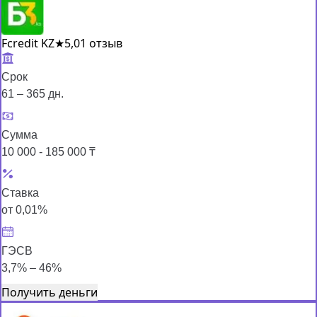
Fcredit KZ
★
5,0
1 отзыв
Срок
61 – 365 дн.
Сумма
10 000 - 185 000 ₸
Ставка
от 0,01%
ГЭСВ
3,7% – 46%
Получить деньги