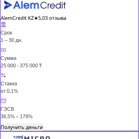
AlemCredit KZ
★
5,0
3 отзыва
Срок
1 – 30 дн.
Сумма
25 000 - 375 000 ₸
Ставка
от 0,1%
ГЭСВ
36,5% – 179%
Получить деньги