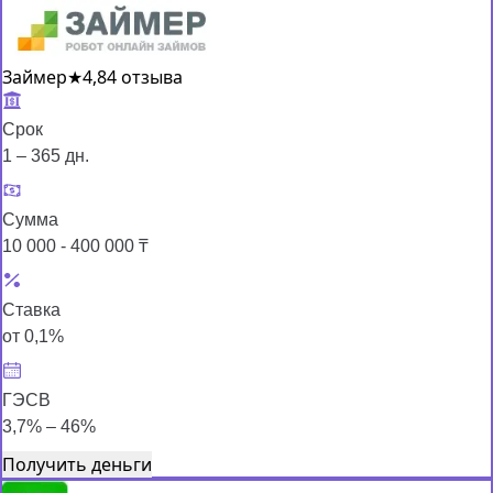
Займер
★
4,8
4 отзыва
Срок
1 – 365 дн.
Сумма
10 000 - 400 000 ₸
Ставка
от 0,1%
ГЭСВ
3,7% – 46%
Получить деньги