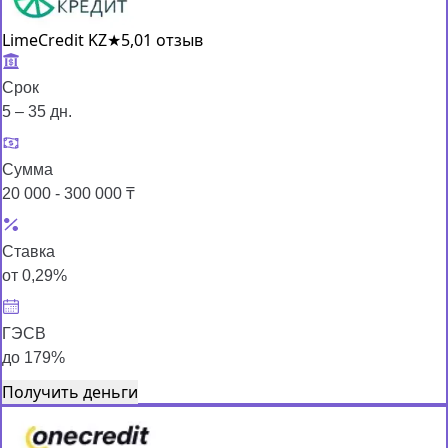
LimeCredit KZ
★
5,0
1 отзыв
Срок
5 – 35 дн.
Сумма
20 000 - 300 000 ₸
Ставка
от 0,29%
ГЭСВ
до 179%
Получить деньги