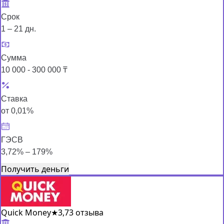
Срок
1 – 21 дн.
Сумма
10 000 - 300 000 ₸
Ставка
от 0,01%
ГЭСВ
3,72% – 179%
Получить деньги
Quick Money
★
3,7
3 отзыва