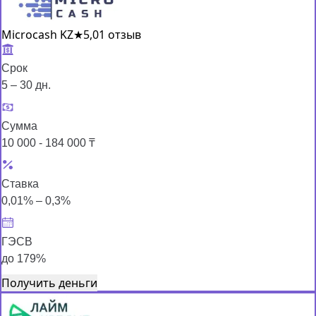
Microcash KZ
★
5,0
1 отзыв
Срок
5 – 30 дн.
Сумма
10 000 - 184 000 ₸
Ставка
0,01% – 0,3%
ГЭСВ
до 179%
Получить деньги