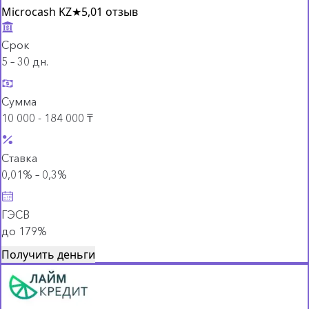
Microcash KZ
★
5,0
1 отзыв
Срок
5 – 30 дн.
Сумма
10 000 - 184 000 ₸
Ставка
0,01% – 0,3%
ГЭСВ
до 179%
Получить деньги