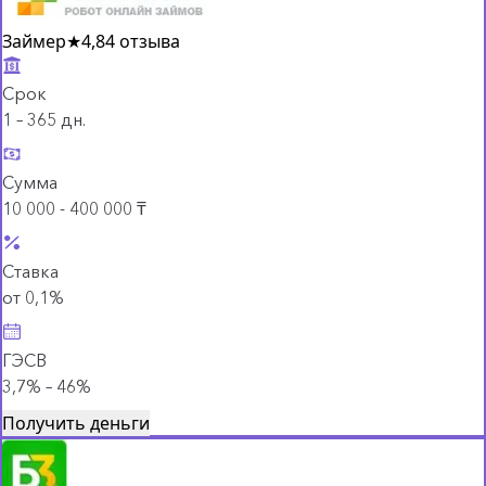
Займер
★
4,8
4 отзыва
Срок
1 – 365 дн.
Сумма
10 000 - 400 000 ₸
Ставка
от 0,1%
ГЭСВ
3,7% – 46%
Получить деньги