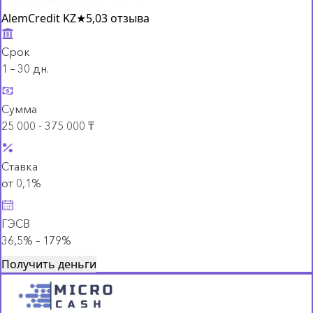
AlemCredit KZ
★
5,0
3 отзыва
Срок
1 – 30 дн.
Сумма
25 000 - 375 000 ₸
Ставка
от 0,1%
ГЭСВ
36,5% – 179%
Получить деньги