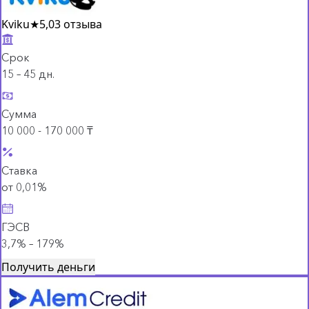
Kviku
★
5,0
3 отзыва
Срок
15 – 45 дн.
Сумма
10 000 - 170 000 ₸
Ставка
от 0,01%
ГЭСВ
3,7% – 179%
Получить деньги