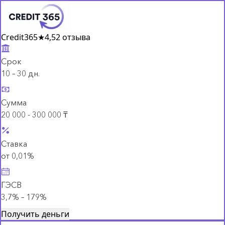
Credit365
★
4,5
2 отзыва
Срок
10 – 30 дн.
Сумма
20 000 - 300 000 ₸
Ставка
от 0,01%
ГЭСВ
3,7% – 179%
Получить деньги