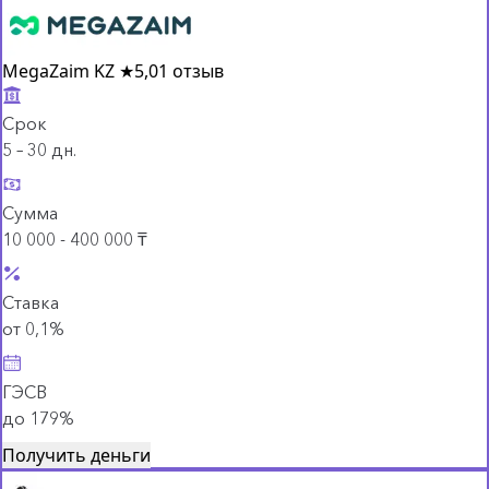
MegaZaim KZ
★
5,0
1 отзыв
Срок
5 – 30 дн.
Сумма
10 000 - 400 000 ₸
Ставка
от 0,1%
ГЭСВ
до 179%
Получить деньги