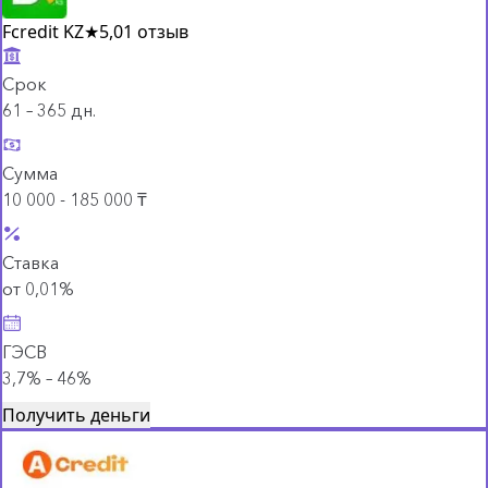
Fcredit KZ
★
5,0
1 отзыв
Срок
61 – 365 дн.
Сумма
10 000 - 185 000 ₸
Ставка
от 0,01%
ГЭСВ
3,7% – 46%
Получить деньги