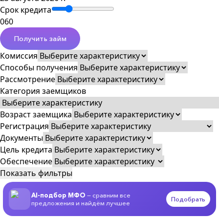
Срок кредита
0
60
Получить займ
Комиссия
Способы получения
Рассмотрение
Категория заемщиков
Возраст заемщика
Регистрация
Документы
Цель кредита
Обеспечение
Показать фильтры
AI-подбор МФО
— сравним все
Подобрать
предложения и найдём лучшее