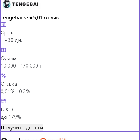
Tengebai kz
★
5,0
1 отзыв
Срок
1 – 30 дн.
Сумма
10 000 - 170 000 ₸
Ставка
0,01% – 0,3%
ГЭСВ
до 179%
Получить деньги