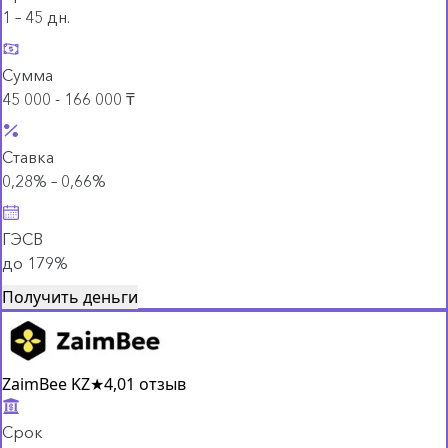
1 – 45 дн.
Сумма
45 000 - 166 000 ₸
Ставка
0,28% – 0,66%
ГЭСВ
до 179%
Получить деньги
ZaimBee KZ
★
4,0
1 отзыв
Срок