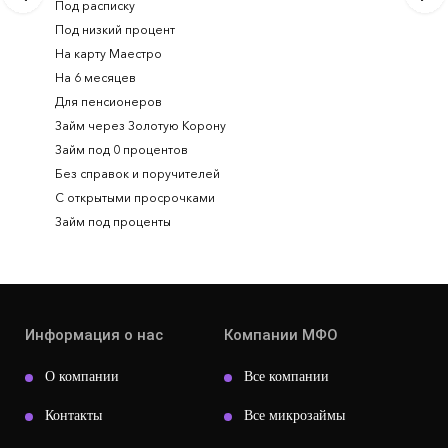
Под расписку
Займ онл
Под низкий процент
На карту Маестро
На 6 месяцев
Для пенсионеров
Займ через Золотую Корону
Займ под 0 процентов
Без справок и поручителей
С открытыми просрочками
Займ под проценты
Информация о нас
Компании МФО
О компании
Все компании
Контакты
Все микрозаймы