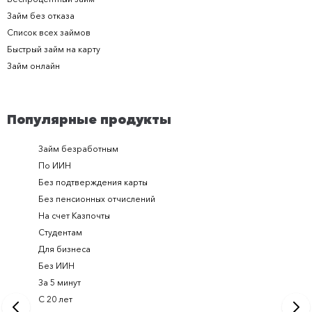
Займ без отказа
Список всех займов
Быстрый займ на карту
Займ онлайн
Популярные продукты
Займ безработным
Займ за 
По ИИН
Займ в п
Без подтверждения карты
Долгоср
Без пенсионных отчислений
Займ с п
На счет Казпочты
Новые и
Студентам
Получить
Для бизнеса
Займ ден
Без ИИН
Лучшие 
За 5 минут
Срочный
С 20 лет
Займ на 