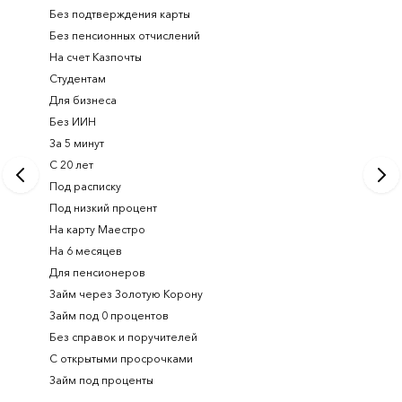
Без подтверждения карты
Долгоср
Без пенсионных отчислений
Займ с п
На счет Казпочты
Новые и
Студентам
Получить
Для бизнеса
Займ ден
Без ИИН
Лучшие 
За 5 минут
Срочный
С 20 лет
Займ на 
Под расписку
Займ онл
Под низкий процент
На карту Маестро
На 6 месяцев
Для пенсионеров
Займ через Золотую Корону
Займ под 0 процентов
Без справок и поручителей
С открытыми просрочками
Займ под проценты