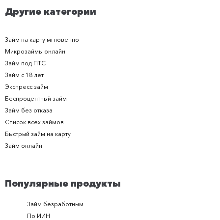
Другие категории
Займ на карту мгновенно
Микрозаймы онлайн
Займ под ПТС
Займ с 18 лет
Экспресс займ
Беспроцентный займ
Займ без отказа
Список всех займов
Быстрый займ на карту
Займ онлайн
Популярные продукты
Займ безработным
Займ за 
По ИИН
Займ в п