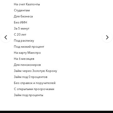
На счет Казпочты
Новые и
Студентам
Получить
Для бизнеса
Займ ден
Без ИИН
Лучшие 
За 5 минут
Срочный
С 20 лет
Займ на 
Под расписку
Займ онл
Под низкий процент
На карту Маестро
На 6 месяцев
Для пенсионеров
Займ через Золотую Корону
Займ под 0 процентов
Без справок и поручителей
С открытыми просрочками
Займ под проценты