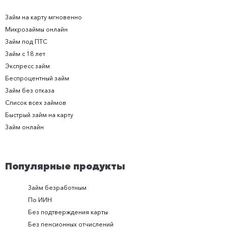
Займ на карту мгновенно
Микрозаймы онлайн
Займ под ПТС
Займ с 18 лет
Экспресс займ
Беспроцентный займ
Займ без отказа
Список всех займов
Быстрый займ на карту
Займ онлайн
Популярные продукты
Займ безработным
Займ за 
По ИИН
Займ в п
Без подтверждения карты
Долгоср
Без пенсионных отчислений
Займ с п